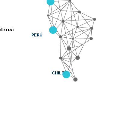
tros:
PERÚ
CHILE