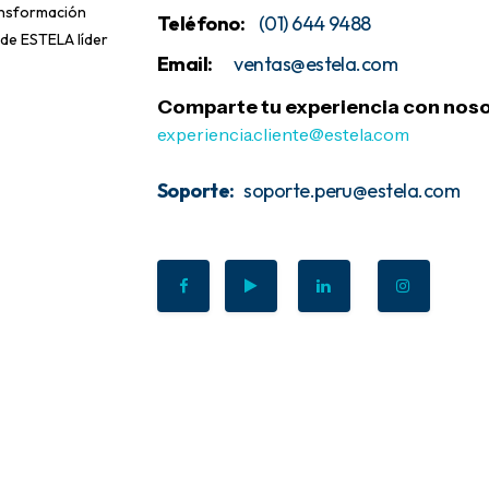
ansformación
Teléfono:
(01) 644 9488
 de ESTELA líder
Email:
ventas@estela
.com
Comparte tu experiencia con noso
experiencia.cliente@estela.com
Soporte:
soporte.peru@estela.com