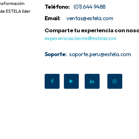
ansformación
Teléfono:
(01) 644 9488
 de ESTELA líder
Email:
ventas@estela
.com
Comparte tu experiencia con noso
experiencia.cliente@estela.com
Soporte:
soporte.peru@estela.com