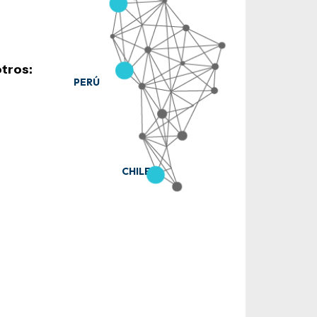
tros:
PERÚ
CHILE